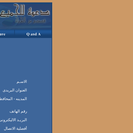
الاسـم
العنوان البريدى
المدينه - المحافظه
رقم الهاتف
البريـد الاليكترونى
أفضلية الاتصال