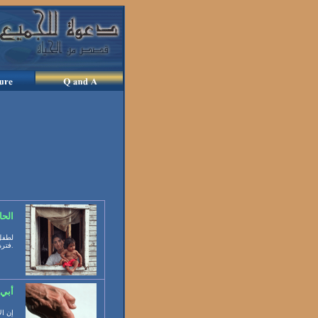
الحا
لطفل 
فترة يجد الطفل أن صرخاته تحضر والديه سريعاً نحوه.
أبي 
إن ال