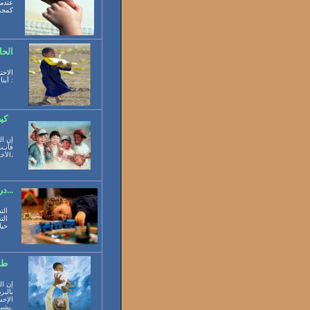
عندما
كمجمو
الحا
الاحت
أبنائهم خاصة في المرحلة العمرية المبكرة . الاحتياجات الأساسية للطفل هي :
كي
إن ال
فأنـت
الأخرى، ويتشبث بها،
درب طفلك على التفكير...
الت
الت
حيا
طف
إن ال
بالبر
الإحس
يشبعه، ويريحه من ألم الجوع.