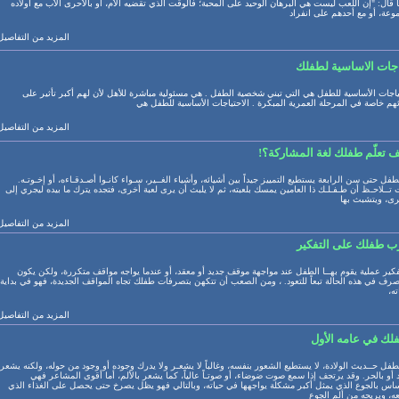
 قال: "إن اللعب ليست هي البرهان الوحيد على المحبة؛ فالوقت الذي تقضيه الأم، أو بالأحرى الأب مع أولاده
عة، أو مع أحدهم على انفراد
المزيد من التفاصيل
جات الاساسية لطفلك
ياجات الأساسية للطفل هي التي تبني شخصية الطفل . هي مسئولية مباشرة للأهل لأن لهم أكبر تأثير على
المزيد من التفاصيل
ف تعلّم طفلك لغة المشاركة؟!
طفل حتى سن الرابعة يستطيع التمييز جيداً بين أشيائه، وأشياء الغــير، سـواء كانـوا أصـدقـاءه، أو إخـوتـه.
 تــلاحـظ أن طـفـلـك ذا العامين يمسك بلعبته، ثم لا يلبث أن يرى لعبة أخرى، فتجده يترك ما بيده ليجري إلى
المزيد من التفاصيل
فكير عملية يقوم بهــا الطفل عند مواجهة موقف جديد أو معقد، أو عندما يواجه مواقف متكررة، ولكن يكون
صرف في هذه الحالة تبعاً للتعود. ، ومن الصعب أن تتكهن بتصرفات طفلك تجاه المواقف الجديدة، فهو في بداية
ته،
المزيد من التفاصيل
لك في عامه الأول
طفل حــديث الولادة، لا يستطيع الشعور بنفسه، وغالباً لا يشعـر ولا يدرك وجوده أو وجود من حوله، ولكنه يشعر
د أو بالحر. وقد يرتجف إذا سمع صوت ضوضاء، أو صوتـاً عالياً، كما يشعر بالألم، أما أقوى المشاعر فهي
اس بالجوع الذي يمثل أكبر مشكلة يواجهها في حياته، وبالتالي فهو يظل يصرخ حتى يحصل على الغذاء الذي