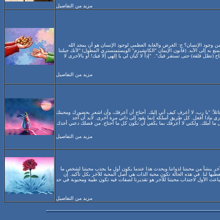
مزيد من التفاصيل
 وجود الإنسان؟ ج: الغرض والغاية العظمى لوجود الإنسان هو أن يمجد الله
متع به إلى الأبد. (قانون الإيمان "الكاتشيزم" الويستمنستري المطول) "لأنك جبلتنا
ترتاح (تظل قلقة) حتى تستقر فيك". "إذاً لا كيان لي يا إلهي إلا فيك! أو بالأحرى لا
مزيد من التفاصيل
ئلاً: "يا رب، لا أعرف كيف أتي إليك. أحتاج أن أعرفك، وأن اشعر بحضورك ومحبتك
ي ماذا أفعل. كل طريق أسلكه إنما يقود إلى ذاتي مرة أخرى. لابد أن أجد
مزيد من التفاصيل
خر ينشأ من محبتنا لذواتنا.ويحدث هذا عندما يكون أول ما يجذب محبتنا لشخص ما
يعطيها لنا. في هذه الحالة تكون محبة الذات هي أصل المحبة للآخر بكل تأكيد. إن
لباعث الأول لاجتذاب محبتنا للآخر هو تقديرنا لصفات فيه تكون طيبة ومحبوبة في حد
مزيد من التفاصيل