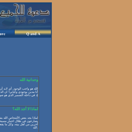
وحدانية الله
الله هو واجب الوجود, أي لابد أن
أنا مدين بوجودي وكياني? ان الد
إذ في داخله الضمير الذي هو صوت
لماذا لا أجد الله؟
لماذا يجد بعض الأشخاص الله بط
يصارعون في ظلال اختبارٍ مسيح
آخرين من أهل بيته، وكل ما يفع
الله.