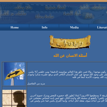
أسئلة الانسان عن الله
 يكون موجودا , وإلا فمن خلق هذا العالم بنواميسه الدقيقة? ومن خلقني أنا? ولمن
ليل علي وجود الله موجود في كيان الإنسان الكافر الذي يرفع عقيرته منكرا وجوده,
 الله, وصوت الأبدية أيضاً في قلبه
مزيد من التفاصيل
ريقة لا يستطيعها الآخرون؟ لماذا يُظهر الله حضوره للبعض ويترك جموع آخرين
يٍ ناقص؟ بالطبع إن مشيئة الله واحدة للكل، فهو ليس لديه أشخاص مفضلين عن
له لأي من أبناءه سوف يفعله لكل أبناءه. وإنما الفرق يكمن فينا نحن وليس في