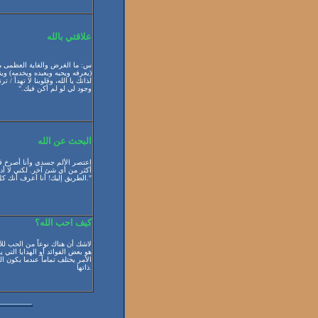
علاقتي بالله
س: ما الغرض والغاية العظمى من
(يعرفه ويحبه ويعبده ويخدمه) ويت
لذاتك يا الله، وقلوبنا لا تهدأ / 
وجود لي لو لم أكن فيك."
البحث عن الله
اعتصر الألم جسدي وأنا أصرخ قا
أكثر من أي شئ آخر. لكني لا أدر
الطريق إليك! أنا أعرف أنك كل ما أملك. ولكني لا أعرفك بما يكفي أن تكون كل ما أحتاج. من فضلك دعني أجدك."
كيف احب الله؟
لاشك أن هناك نوعاً من الحب للآ
هو بعض الفوائد أو الهدايا التي 
الأمر يختلف تماماً عندما يكون ا
ذاتها.