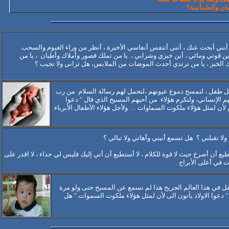
امان والطمأنينة؟
 أنني أبحث عنك ، أنني أتنفس أنفاسي الأخيرة ، أنظر من وراء الغيوم والسحب
أين قوتي ومائي ، أين خبزي وشرابي ،
يا من تملك قصور وأملاك وأطيان
، يا من
الخبز ، يا من ترتدي أحدث الموضات من الملابس، هل تراني ولا تجيب ؟
ل طفل ، لنمسح دموع عيونهم ،لنحمل لهم رسالة السلام
من رب
م الإنساني، ولنكرم هؤلاء
من أحبهم المسيح الذي قال " دعوا
هم لأن لمثل هؤلاء ملكوت السماوات
…
ولأجل هؤلاء الأطفال الأبرياء
لا تقبلني ؟
هل تسمع أنيني وأهاتي ولا تبالي ؟
طيع أن أصرخ حيث لا قوة للكلام ، لا أستطيع أن أتي إليك فليس لي حذاء ، لا اقدر على
 في أعلى الأبراج .
ن 1400 مليون طفل في هذا العالم الجريح هذا لم نسمع عن المسيح حتى ولو مرة
 دعوا الاولاد يأتون الى لأن لمثل هؤلاء ملكوت السموات " هل