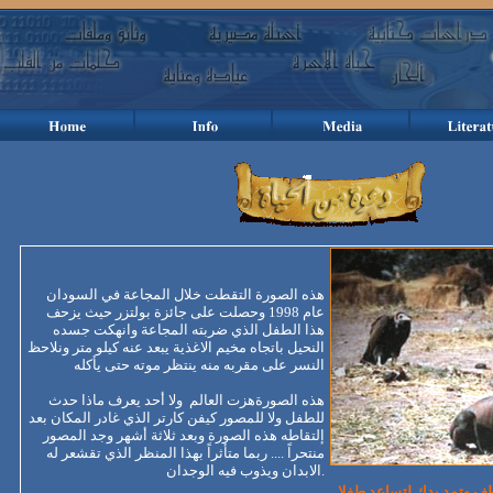
هذه الصورة التقطت خلال المجاعة في السودان
عام 1998 وحصلت على جائزة بولتزر
حيث يزحف
هذا الطفل الذي ضربته المجاعة وانهكت جسده
النحيل باتجاه مخيم الاغذية يبعد عنه كيلو متر ونلاحظ
النسر على مقربه منه ينتظر موته حتى يأكله
هذه الصورةهزت العالم ولا أحد يعرف ماذا حدث
للطفل ولا للمصور كيفن كارتر الذي غادر المكان بعد
إلتقاطه هذه الصورة
وبعد ثلاثة أشهر وجد المصور
منتحراً .... ربما متأثراً بهذا المنظر الذي تقشعر له
الابدان ويذوب فيه الوجدان.
طف وتمد يدك لتساعد طفلا