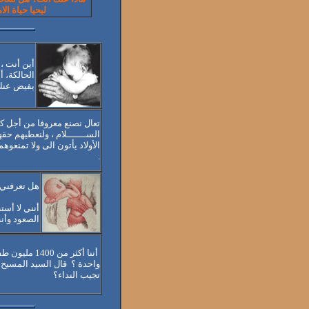
ليحيا حياة ال
أين أنت ،
الحالكة، 
يفيض عنك 
تعال نصنع معروفا من أجل ك
الســـــــلام ، ولنعطيهم حقه
الأولاد يأتون الى ولا تمنعو
.
هل تعرفني و
أنني لا أست
الصعود وأنت
أننا أكثر م
واحدة ؟
قال السيد المسيح "
تجيب النداء؟