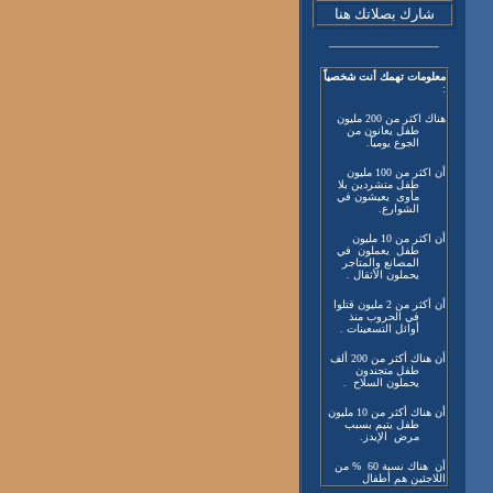
شارك بصلاتك هنا
معلومات تهمك أنت شخصياً
:
هناك اكثر من 200 مليون
طفل يعانون من
الجوع يومياً.
أن اكثر من 100 مليون
طفل متشردين بلا
مأوى يعيشون في
الشوارع.
أن اكثر من 10 مليون
طفل يعملون في
المصانع والمتاجر
يحملون الأثقال .
أن أكثر من 2 مليون قتلوا
في الحروب منذ
أوائل التسعينات .
أن هناك أكثر من 200 ألف
طفل متجندون
يحملون السلاح .
أن هناك أكثر من 10 مليون
طفل يتيم بسبب
مرض الإيدز.
أن هناك نسبة 60 % من
اللاجئين هم أطفال